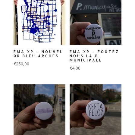
EMA XP – NOUVEL
EMA XP – FOUTEZ
0R BLEU ARCHES
NOUS LA P.
MUNICIPALE
€
250,00
€
4,00