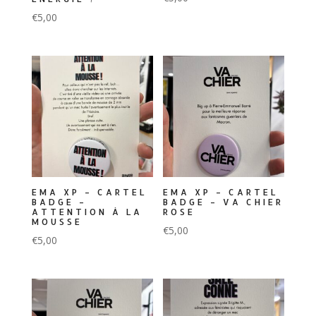
€
5,00
EMA XP – CARTEL
EMA XP – CARTEL
BADGE –
BADGE – VA CHIER
ATTENTION À LA
ROSE
MOUSSE
€
5,00
€
5,00