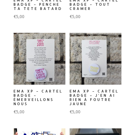
EMA XP – CARTEL
EMA XP – CARTEL
BADGE – PENCHE
BADGE – TOUT
TA TETE BATARD
CRAMER
€
5,00
€
5,00
EMA XP – CARTEL
EMA XP – CARTEL
BADGE –
BADGE – J’EN AI
ÉMERVEILLONS
RIEN À FOUTRE
NOUS
JAUNE
€
5,00
€
5,00