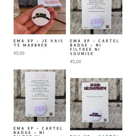
EMA XP – JE VAIS
EMA XP – CARTEL
TE MARBRER
BADGE – NI
FILTREE NI
€
5,00
SOUMISE
€
5,00
EMA XP – CARTEL
BADGE – NI