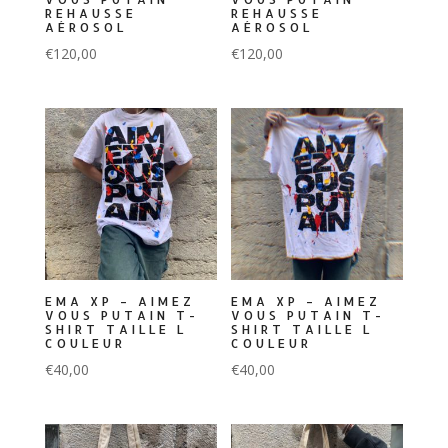
REHAUSSE
REHAUSSE
AÉROSOL
AÉROSOL
€
120,00
€
120,00
EMA XP – AIMEZ
EMA XP – AIMEZ
VOUS PUTAIN T-
VOUS PUTAIN T-
SHIRT TAILLE L
SHIRT TAILLE L
COULEUR
COULEUR
€
40,00
€
40,00