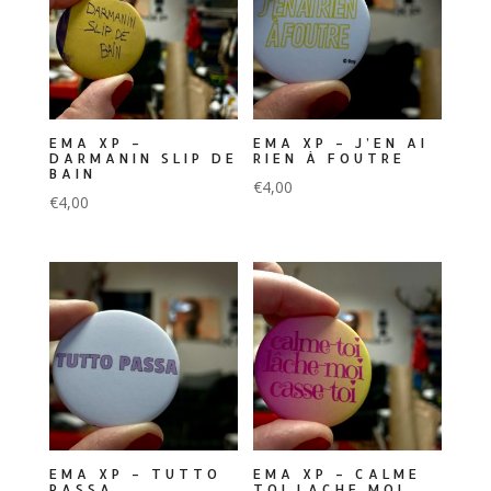
EMA XP –
EMA XP – J’EN AI
DARMANIN SLIP DE
RIEN À FOUTRE
BAIN
€
4,00
€
4,00
EMA XP – TUTTO
EMA XP – CALME
PASSA
TOI LACHE MOI