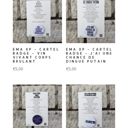
EMA XP – CARTEL
EMA XP – CARTEL
BADGE – VIN
BADGE – J’AI UNE
VIVANT CORPS
CHANCE DE
BRULANT
DINGUE PUTAIN
€
5,00
€
5,00