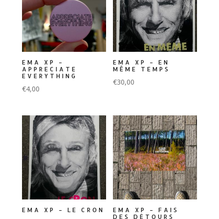
EMA XP –
EMA XP – EN
APPRECIATE
MÊME TEMPS
EVERYTHING
€
30,00
€
4,00
EMA XP – LE CRON
EMA XP – FAIS
DES DÉTOURS