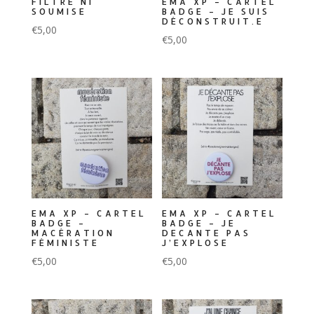
FILTRE NI
EMA XP – CARTEL
SOUMISE
BADGE – JE SUIS
DÉCONSTRUIT.E
€
5,00
€
5,00
EMA XP – CARTEL
EMA XP – CARTEL
BADGE –
BADGE – JE
MACÉRATION
DECANTE PAS
FÉMINISTE
J’EXPLOSE
€
5,00
€
5,00