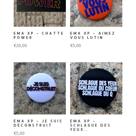
EMA XP – CHATTE
EMA XP – AIMEZ
POWER
VOUS LUTIN
€
20,00
€
5,00
EMA XP – JE SUIS
EMA XP –
DÉCONSTRUIT
SCHLAGUE DES
YEUX…
€
5,00