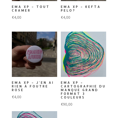
EMA XP – TOUT
EMA XP – KEFTA
CRAMER
PELO?
€
4,00
€
4,00
EMA XP – J’EN AI
EMA XP –
RIEN À FOUTRE
CARTOGRAPHIE DU
ROSE
MANQUE GRAND
FORMAT 3
€
4,00
COULEURS
€
90,00