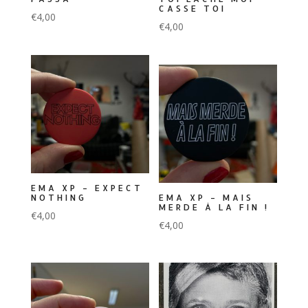
CASSE TOI
€
4,00
€
4,00
EMA XP – EXPECT
NOTHING
EMA XP – MAIS
MERDE À LA FIN !
€
4,00
€
4,00