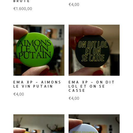
BRUTE
€
4,00
€
1.600,00
EMA XP – AIMONS
EMA XP – ON DIT
LE VIN PUTAIN
LOL ET ON SE
CASSE
€
4,00
€
4,00