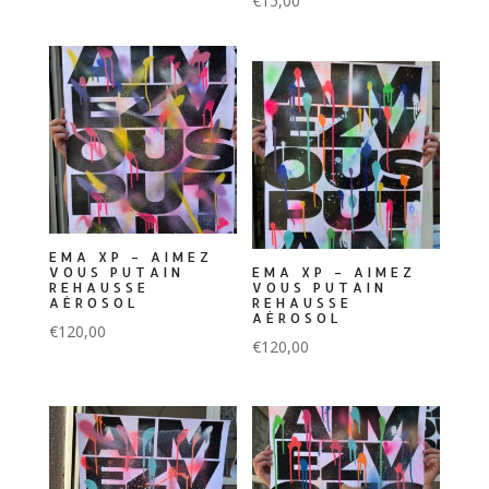
€
15,00
EMA XP – AIMEZ
VOUS PUTAIN
EMA XP – AIMEZ
REHAUSSE
VOUS PUTAIN
AÉROSOL
REHAUSSE
AÉROSOL
€
120,00
€
120,00