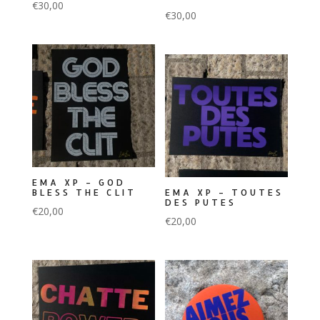
€
30,00
€
30,00
EMA XP – GOD
BLESS THE CLIT
EMA XP – TOUTES
DES PUTES
€
20,00
€
20,00