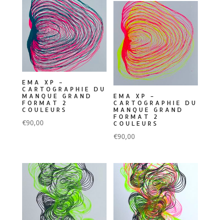
EMA XP –
CARTOGRAPHIE DU
MANQUE GRAND
EMA XP –
FORMAT 2
CARTOGRAPHIE DU
COULEURS
MANQUE GRAND
FORMAT 2
€
90,00
COULEURS
€
90,00