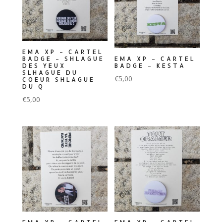
EMA XP – CARTEL
BADGE – SHLAGUE
EMA XP – CARTEL
DES YEUX
BADGE – KESTA
SLHAGUE DU
€
5,00
COEUR SHLAGUE
DU Q
€
5,00