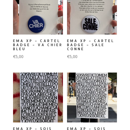
EMA XP – CARTEL
EMA XP – CARTEL
BADGE – VA CHIER
BADGE – SALE
BLEU
CONNE
€
5,00
€
5,00
EMA XP – SOIS
EMA XP – SOIS