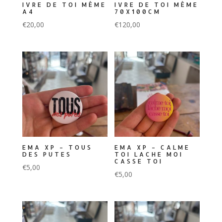
IVRE DE TOI MÊME
IVRE DE TOI MÊME
A4
70X100CM
€
20,00
€
120,00
EMA XP – TOUS
EMA XP – CALME
DES PUTES
TOI LACHE MOI
CASSE TOI
€
5,00
€
5,00