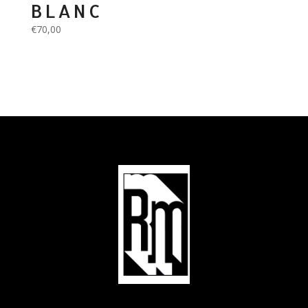
BLANC
€
70,00