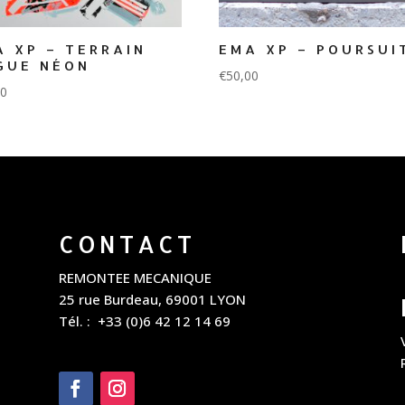
A XP – TERRAIN
EMA XP – POURSUI
GUE NÉON
€
50,00
00
CONTACT
REMONTEE MECANIQUE
25 rue Burdeau, 69001 LYON
Tél. : +33 (0)6 42 12 14 69