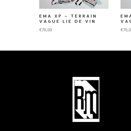
EMA XP – TERRAIN
EM
VAGUE LIE DE VIN
VA
€
70,00
€
70,