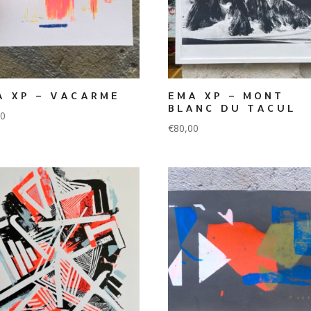
A XP – VACARME
EMA XP – MONT
BLANC DU TACUL
00
€
80,00