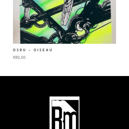
OSRU – OISEAU
€
80,00